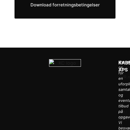
Download forretningsbetingelser
Konta
KAB
os
APS
for
CVR.nr
en
36
uforpl
samta
44
og
48
eventu
43
tilbud
Adr.:
på
opgav
Elmev
Vi
71,
besva