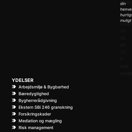
9700
din
henve
Brønd
hurtig
Tlf.:
muligt
(+45)
23
32
85
70
E-
mail:
tom@k
YDELSER
Arbejdsmiljø & Bygbarhed
Bæredygtighed
Bygherrerådgivning
Ekstern SBi 246 granskning
Forsikringskader
Mediation og mægling
Risk management